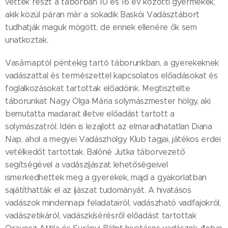
vettek részt a táborban 10 és 16 év közötti gyermekek,
akik közül páran már a sokadik Baskói Vadásztábort
tudhatják maguk mögött, de ennek ellenére ők sem
unatkoztak.
Vasárnaptól péntekig tartó táborunkban, a gyerekeknek
vadászattal és természettel kapcsolatos előadásokat és
foglalkozásokat tartottak előadóink. Megtisztelte
táborunkat Nagy Olga Mária solymászmester hölgy, aki
bemutatta madarait illetve előadást tartott a
solymászatról. Idén is lezajlott az elmaradhatatlan Diana
Nap, ahol a megyei Vadászhölgy Klub tagjai, játékos erdei
vetélkedőt tartottak. Balóné Jutka táborvezető
segítségével a vadászíjászat lehetőségeivel
ismerkedhettek meg a gyerekek, majd a gyakorlatban
sajátíthatták el az íjászat tudományát. A hivatásos
vadászok mindennapi feladatairól, vadászható vadfajokról,
vadászetikáról, vadászkísérésről előadást tartottak