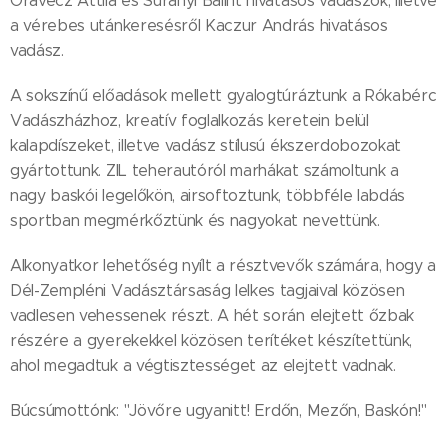
Oravecz Attila és Surányi Bálint hivatásos vadászok, illetve
a vérebes utánkeresésről Kaczur András hivatásos
vadász.
A sokszínű előadások mellett gyalogtúráztunk a Rókabérc
Vadászházhoz, kreatív foglalkozás keretein belül
kalapdíszeket, illetve vadász stílusú ékszerdobozokat
gyártottunk. ZIL teherautóról marhákat számoltunk a
nagy baskói legelőkön, airsoftoztunk, többféle labdás
sportban megmérkőztünk és nagyokat nevettünk.
Alkonyatkor lehetőség nyílt a résztvevők számára, hogy a
Dél-Zempléni Vadásztársaság lelkes tagjaival közösen
vadlesen vehessenek részt. A hét során elejtett őzbak
részére a gyerekekkel közösen terítéket készítettünk,
ahol megadtuk a végtisztességet az elejtett vadnak.
Búcsúmottónk: "Jövőre ugyanitt! Erdőn, Mezőn, Baskón!"