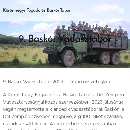
Kőrös-hegyi Fogad
ó
és Baskói Tábor
9. Baskói Vadásztábor
2023.11.14
9. Baskói Vadásztábor 2023 - Tábori összefoglaló
A Kőrös-hegyi Fogadó és a Baskói Tábor a Dél-Zempléni
Vadásztársasággal közös szervezésben, 2023 júliusának
végén megtartotta a kilencedik vadásztáborát Baskón, a
Dél-Zemplén szívében megbúvó, alig 100 lelket számláló,
csendes zsákfaluban. Az idei évben is szép számban