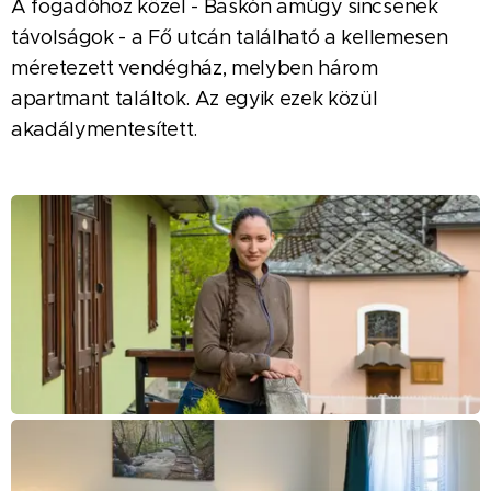
A fogadóhoz közel - Baskón amúgy sincsenek
távolságok - a Fő utcán található a kellemesen
méretezett vendégház, melyben három
apartmant találtok. Az egyik ezek közül
akadálymentesített.