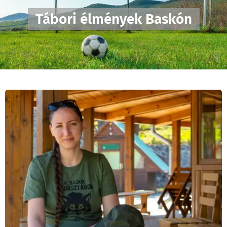
Tábori élmények Baskón