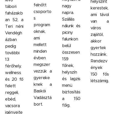
helyszínt
felnőtt
nagy
tábori
kerestek,
csoporto
napra.
faházakb
ami távol
s
Szállás
an 52, a
van a
program
nálunk és
Teri néni
város
oknak,
piciny
Vendégh
zajától,
ami
falunkon
ázban
akkor
mellett
belül
pedig
gyertek
minden
összesen
további
hozzánk.
évben
159
13
Rendezv
megszer
főnek,
férőhely,
ények
vezzük a
helyszín
wellness
150 fős
gyereke
és lagzis
és 20 fő
létszámig.
knek a
menü
felett
Baskói
biztosítás
reggeli,
Vadásztá
a 150
ebéd,
bort.
főig.
vacsora
igényeite