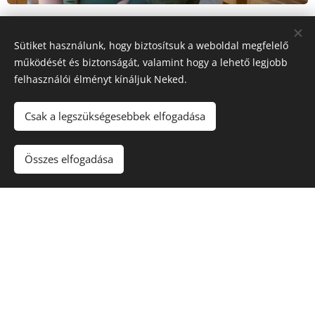
Vár
Sütiket használunk, hogy biztosítsuk a weboldal megfelelő
működését és biztonságát, valamint hogy a lehető legjobb
felhasználói élményt kínáljuk Neked.
a Baskói Tábor !
Csak a legszükségesebbek elfogadása
2013-as indulásunk óta látjuk vendégül a
gyermekek és felnőttek népes csoportjait
Összes elfogadása
egyaránt. Táborunkban akár egy egész hetet is
eltölthetnek teljes ellátással, ahonnan sok-sok
élménnyel, színes programokkal, izgalmakkal
gazdagodva térhetnek haza. Baskó és környéke, a
Zemplén igazi kincseket rejt, amit érdemes
felfedezni!