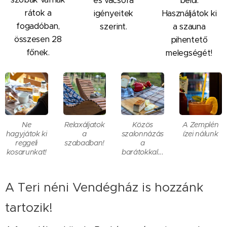
és vacsora
belül.
rátok a
igényeitek
Használjátok ki
fogadóban,
szerint.
a szauna
összesen 28
pihentető
főnek.
melegségét!
Ne
Relaxáljatok
Közös
A Zemplén
hagyjátok ki
a
szalonnázás
ízei nálunk
reggeli
szabadban!
a
kosarunkat!
barátokkal...
A Teri néni Vendégház is hozzánk
tartozik!