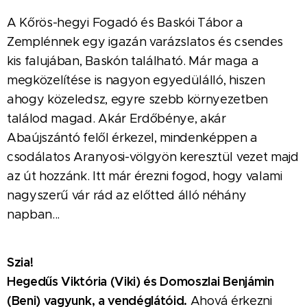
A Kőrös-hegyi Fogadó és Baskói Tábor a
Zemplénnek egy igazán varázslatos és csendes
kis falujában, Baskón található. Már maga a
megközelítése is nagyon egyedülálló, hiszen
ahogy közeledsz, egyre szebb környezetben
találod magad. Akár Erdőbénye, akár
Abaújszántó felől érkezel, mindenképpen a
csodálatos Aranyosi-völgyön keresztül vezet majd
az út hozzánk. Itt már érezni fogod, hogy valami
nagyszerű vár rád az előtted álló néhány
napban...
Szia!
Hegedűs Viktória (Viki) és Domoszlai Benjámin
(Beni) vagyunk, a vendéglátóid.
Ahová érkezni