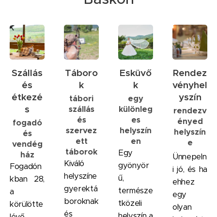
Szállás
Táboro
Esküvő
Rendez
és
k
k
vényhel
étkezé
yszín
tábori
egy
s
szállás
különleg
rendezv
és
es
ényed
fogadó
szervez
helyszín
helyszín
és
ett
en
e
vendég
táborok
Egy
ház
Ünnepeln
Kiváló
gyönyör
Fogadón
i jó, és ha
helyszíne
ű,
kban 28,
ehhez
gyerektá
természe
a
egy
boroknak
tközeli
körülötte
olyan
és
helyszín a
lévő