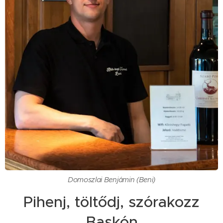
Domoszlai Benjámin (Beni)
Pihenj, töltődj, szórakozz
Baskón