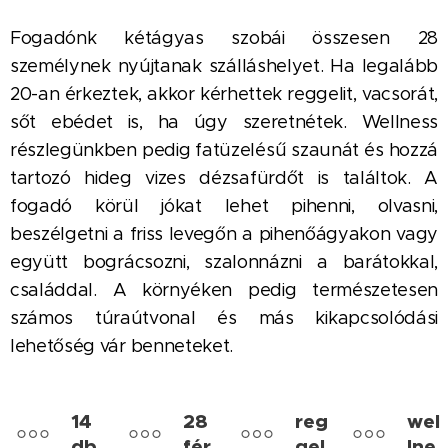
Fogadónk kétágyas szobái összesen 28
személynek nyújtanak szálláshelyet. Ha legalább
20-an érkeztek, akkor kérhettek reggelit, vacsorát,
sőt ebédet is, ha úgy szeretnétek. Wellness
részlegünkben pedig fatüzelésű szaunát és hozzá
tartozó hideg vizes dézsafürdőt is találtok. A
fogadó körül jókat lehet pihenni, olvasni,
beszélgetni a friss levegőn a pihenőágyakon vagy
együtt bográcsozni, szalonnázni a barátokkal,
családdal. A környéken pedig természetesen
számos túraútvonal és más kikapcsolódási
lehetőség vár benneteket.
14
28
reg
wel
db
fér
gel
lne