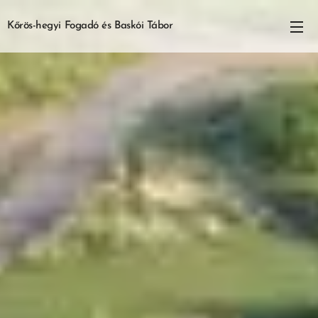
Kőrös-hegyi Fogad
ó
és Baskói Tábor