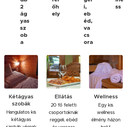
2
őh
i,
ss
ág
ely
eb
yas
éd,
sz
va
ob
cs
a
ora
Kétágyas
Ellátás
Wellness
szobák
20 fő feletti
Egy kis
Hangulatos kis
csoportoknak
wellness
kétágyas
reggeli, ebéd
élmény házon
szobák várnak