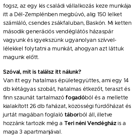
fogsz, az egy kis családi vállalkozás keze munkája
itt a Dél-Zemplénben megbúvó, alig 150 lelket
számláló, csendes zsákfaluban, Baskón. Mi ketten
második generációs vendéglátós házaspár
vagyunk és igyekszünk ugyanolyan szívvel-
lélekkel folytatni a munkát, ahogyan azt láttuk
magunk előtt.
Szóval, mit is találsz itt nálunk?
Van itt egy hatalmas épületegyüttes, ami egy 14
db kétágyas szobát, hatalmas étkezőt, teraszt és
fogadó
finn szaunát tartalmazó
ból és a mellette
kialakított 26 db faházat, közösségi fürdőházat és
tábor
jurtát magában foglaló
ból áll, illetve
Teri néni Vendégház
hozzánk tartozik még a
is a
maga 3 apartmanjával.